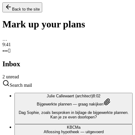
Back to the site
Mark up your plans
…
9:41
•••
􀙇
Inbox
2
unread
Search mail
Julie Callewaert (architect)
8:02
Bijgewerkte plannen — graag nakijken
Dag Sophie, zoals besproken in bijlage de bijgewerkte plannen.
Kan je ze even doorlopen?
KBC
Ma
Aflossing hypotheek — uitgevoerd