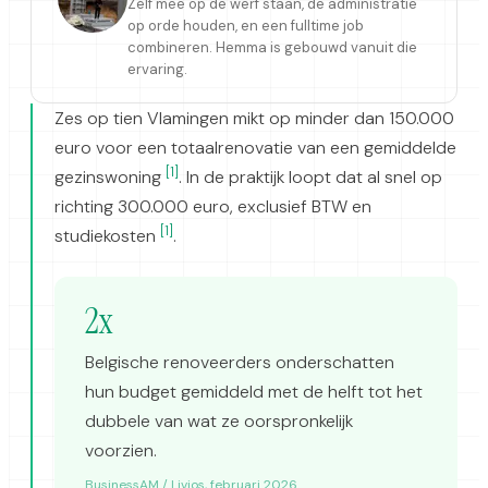
Zelf mee op de werf staan, de administratie
op orde houden, en een fulltime job
combineren. Hemma is gebouwd vanuit die
ervaring.
Zes op tien Vlamingen mikt op minder dan 150.000
euro voor een totaalrenovatie van een gemiddelde
[1]
gezinswoning
. In de praktijk loopt dat al snel op
richting 300.000 euro, exclusief BTW en
[1]
studiekosten
.
2x
Belgische renoveerders onderschatten
hun budget gemiddeld met de helft tot het
dubbele van wat ze oorspronkelijk
voorzien.
BusinessAM / Livios, februari 2026