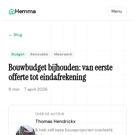
Hemma
Menu
← Blog
Budget
Renovatie
Meerwerk
Bouwbudget bijhouden: van eerste
offerte tot eindafrekening
9 min
·
7 april 2026
OVER DE AUTEUR
Thomas Hendrickx
Ik heb zelf twee bouwprojecten overleefd.