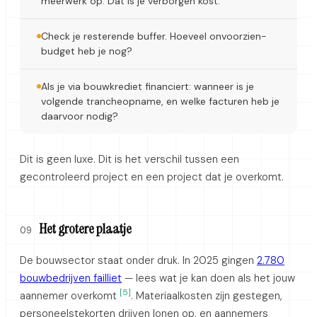
meerwerk op. Dat is je verborgen kost.
Check je resterende buffer. Hoeveel onvoorzien-
budget heb je nog?
Als je via bouwkrediet financiert: wanneer is je
volgende trancheopname, en welke facturen heb je
daarvoor nodig?
Dit is geen luxe. Dit is het verschil tussen een
gecontroleerd project en een project dat je overkomt.
Het grotere plaatje
09
De bouwsector staat onder druk. In 2025 gingen
2.780
bouwbedrijven failliet
— lees wat je kan doen als het jouw
[5]
aannemer overkomt
. Materiaalkosten zijn gestegen,
personeelstekorten drijven lonen op, en aannemers