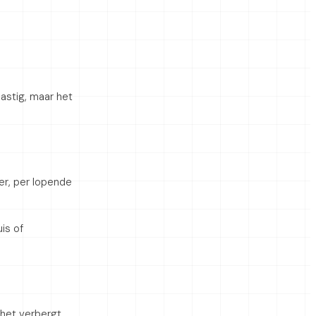
lastig, maar het
er, per lopende
is of
 het verbergt