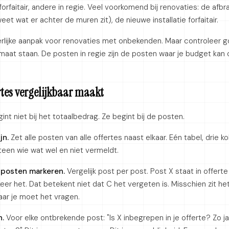
faitair, andere in regie. Veel voorkomend bij renovaties: de afbra
t wat er achter de muren zit), de nieuwe installatie forfaitair.
erlijke aanpak voor renovaties met onbekenden. Maar controleer 
rmaat staan. De posten in regie zijn de posten waar je budget kan
ertes vergelijkbaar maakt
gint niet bij het totaalbedrag. Ze begint bij de posten.
jn.
Zet alle posten van alle offertes naast elkaar. Eén tabel, drie 
teen wie wat wel en niet vermeldt.
posten markeren.
Vergelijk post per post. Post X staat in offert
keer het. Dat betekent niet dat C het vergeten is. Misschien zit he
ar je moet het vragen.
n.
Voor elke ontbrekende post: "Is X inbegrepen in je offerte? Zo j