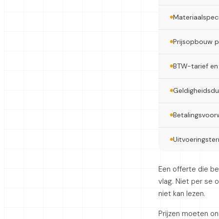
Materiaalspeci
Prijsopbouw pe
BTW-tarief en 
Geldigheidsduu
Betalingsvoor
Uitvoeringster
Een offerte die b
vlag. Niet per se
niet kan lezen.
Prijzen moeten ond