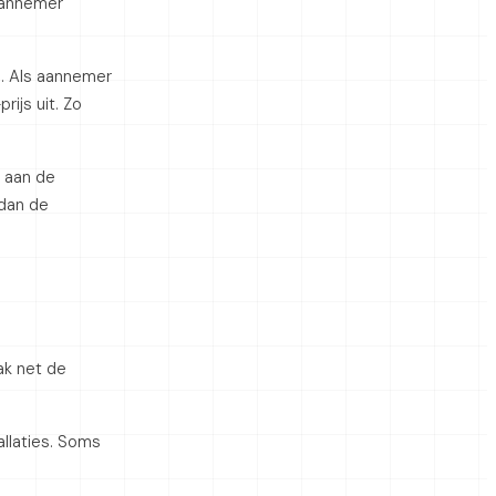
 aannemer
d. Als aannemer
rijs uit. Zo
 aan de
 dan de
ak net de
llaties. Soms