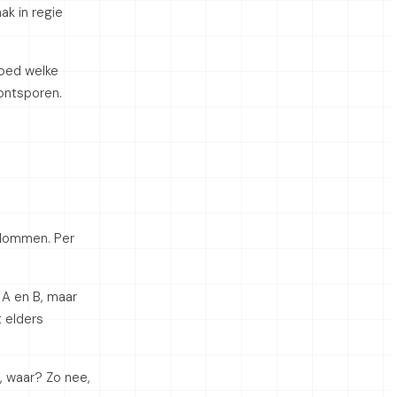
ak in regie
goed welke
 ontsporen.
kolommen. Per
e A en B, maar
t elders
a, waar? Zo nee,