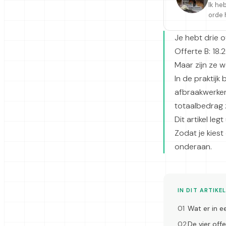
Ik he
orde 
Je hebt drie 
Offerte B: 18.
Maar zijn ze w
In de praktijk
afbraakwerken
totaalbedrag z
Dit artikel le
Zodat je kiest
onderaan.
IN DIT ARTIKE
Wat er in e
De vier off