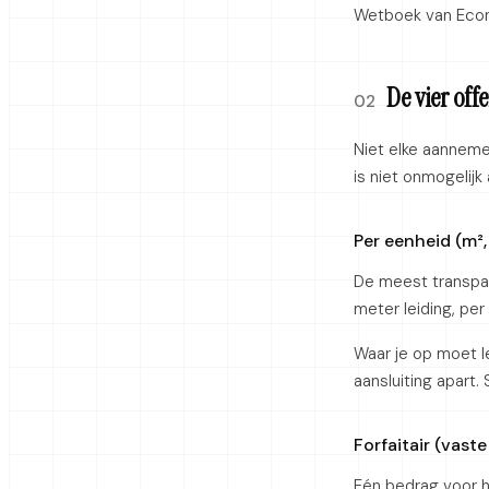
Wetboek van Eco
De vier of
02
Niet elke aannemer
is niet onmogelijk 
Per eenheid (m²,
De meest transpar
meter leiding, pe
Waar je op moet le
aansluiting apart.
Forfaitair (vaste 
Eén bedrag voor he