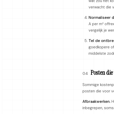
wat zou het ko
verwacht die 
Normaliseer 
A per m² offre
vergelijk je we
Tel de ontbr
goedkopere off
middelste zodr
Posten die
04
Sommige kostenpos
posten die voor v
Afbraakwerken.
He
inbegrepen, soms n