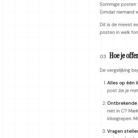
Sommige posten for
(omdat niemand wee
Dit is de meest e
posten in welk fo
Hoe je off
03
De vergelijking be
Alles op één li
post zie je me
Ontbrekende 
niet in C? Mar
inbegrepen. Ma
Vragen stelle