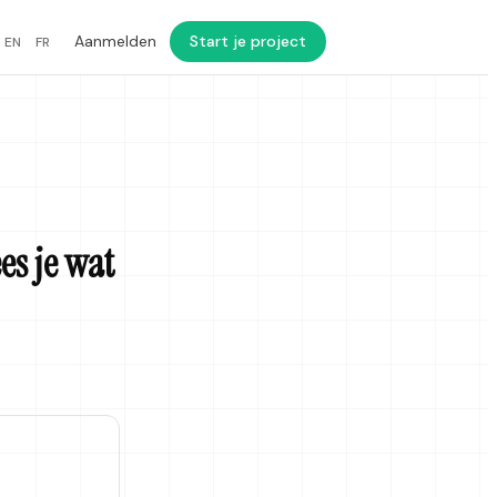
Aanmelden
Start je project
EN
FR
es je wat