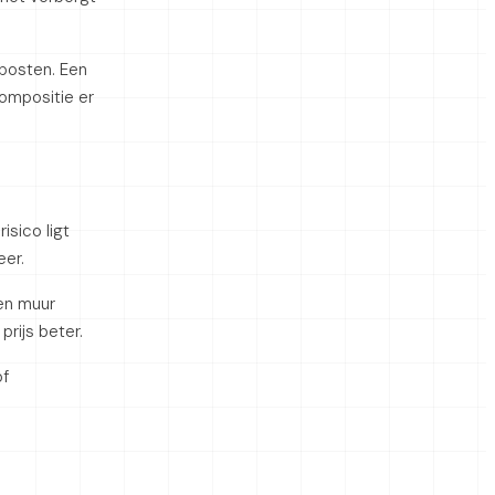
lposten. Een
ompositie er
isico ligt
eer.
een muur
prijs beter.
of