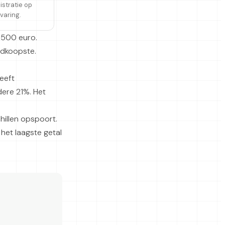
istratie op
varing.
4.500 euro.
edkoopste.
heeft
ere 21%. Het
chillen opspoort.
 het laagste getal