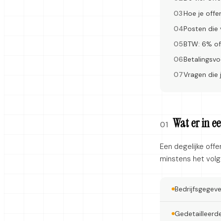
Hoe je offe
Posten die
BTW: 6% of
Betalingsvo
Vragen die 
Wat er in e
01
Een degelijke off
minstens het vol
Bedrijfsgegev
Gedetailleerd