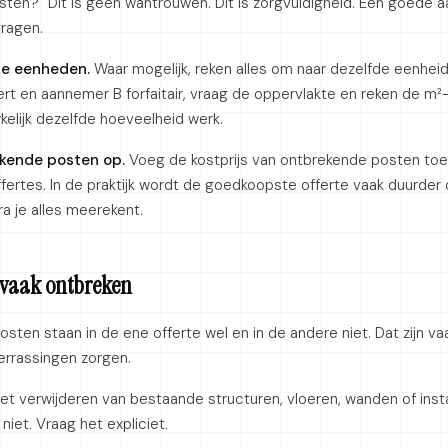
sten?" Dit is geen wantrouwen. Dit is zorgvuldigheid. Een goede
vragen.
de eenheden.
Waar mogelijk, reken alles om naar dezelfde eenhei
ert en aannemer B forfaitair, vraag de oppervlakte en reken de m²-p
rkelijk dezelfde hoeveelheid werk.
ekende posten op.
Voeg de kostprijs van ontbrekende posten toe
ertes. In de praktijk wordt de goedkoopste offerte vaak duurder
a je alles meerekent.
 vaak ontbreken
ten staan in de ene offerte wel en in de andere niet. Dat zijn va
errassingen zorgen.
t verwijderen van bestaande structuren, vloeren, wanden of insta
iet. Vraag het expliciet.