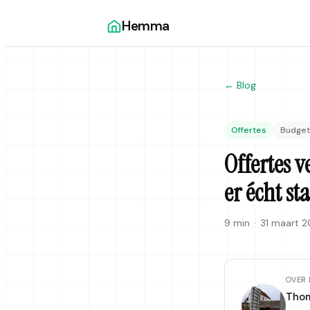
Hemma
← Blog
Offertes
Budget
Offertes v
er écht st
9 min
·
31 maart 
OVER 
Thom