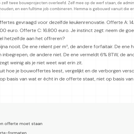
b zelf twee bouwprojecten overleefd. Zelf mee op de werf staan, de admin
houden, en een fulltime job combineren. Hemma is gebouwd vanuit die er
offertes gevraagd voor dezelfde keukenrenovatie. Offerte A: 1
200 euro. Offerte C: 16.800 euro. Je instinct zegt: neem de go
el hetzelfde aan het offreren?
 bijna nooit. De ene rekent per m², de andere forfaitair. De ene 
 inbegrepen, de andere niet. De ene vermeldt 6% BTW, de and
egt weinig als je niet weet wat erin zit.
gt uit hoe je bouwoffertes leest, vergelijkt en de verborgen vers
 op basis van wat er écht in de offerte staat, niet op basis van
L
en offerte moet staan
erte-formaten